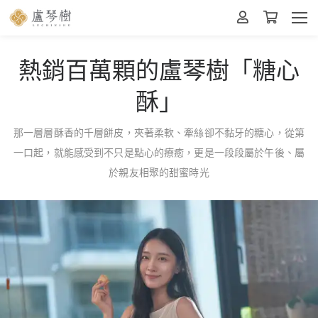
熱銷百萬顆的盧琴樹「糖心
酥」
那一層層酥香的千層餅皮，夾著柔軟、牽絲卻不黏牙的糖心，從第
一口起，就能感受到不只是點心的療癒，更是一段段屬於午後、屬
於親友相聚的甜蜜時光