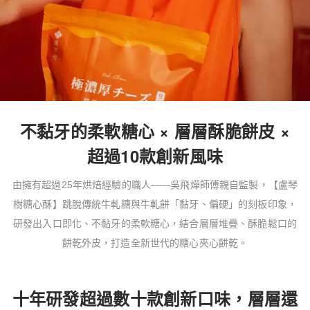
不黏牙的柔軟糖心 × 層層酥脆餅皮 ×
超過10款創新風味
由擁有超過25年烘焙經驗的職人——吳飛燁師傅親自監製，【盧琴
樹糖心酥】跳脫傳統牛軋糖與牛軋餅「黏牙、偏硬」的刻板印象，
研發出入口即化、不黏牙的柔軟糖心，結合層層堆疊、酥脆鬆口的
餅乾外皮，打造全新世代的糖心夾心餅乾。
十年研發超過數十款創新口味，層層還