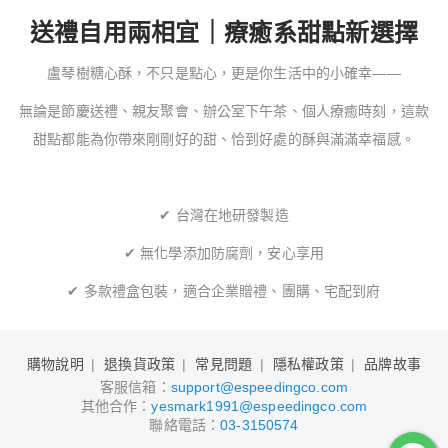
送禮自用兩相宜｜療癒系甜點新選擇
盧琴樹糖心酥，不只是點心，更是你生活中的小確幸——
無論是節慶送禮、親友聚會、辦公室下午茶、個人療癒時刻，這款
甜點都能為你帶來剛剛好的甜、恰到好處的酥與滿滿幸福感。
✔
台灣在地研發製造
✔
無化學添加防腐劑，安心享用
✔
多款禮盒包裝，適合企業贈禮、團購、宅配到府
購物說明
退換貨政策
常見問題
隱私權政策
品牌故事
客服信箱：
support@espeedingco.com
其他合作：
yesmark1991@espeedingco.com
聯絡電話：
03-3150574