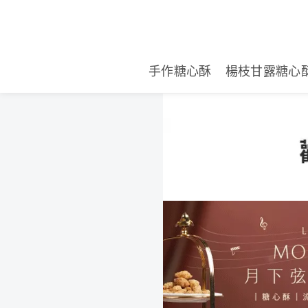
手作糖心酥
楊枝甘露糖心