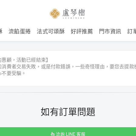
酥
流餡蛋捲
法式可頌酥
好評推薦
門市資訊
訂
的惠顧，活動已經結束】
知消費者交易失敗，或是付款錯誤，一些奇怪理由，要您去提款
心不要受騙。
如有訂單問題
洽詢 LINE 客服